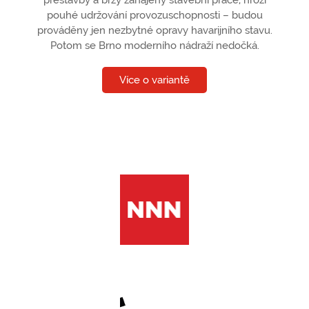
přestavby a brzy zahájeny stavební práce, hrozí
pouhé udržování provozuschopnosti – budou
prováděny jen nezbytné opravy havarijního stavu.
Potom se Brno moderního nádraží nedočká.
Více o variantě