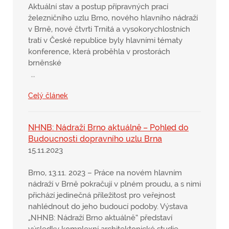
Aktuální stav a postup přípravných prací
železničního uzlu Brno, nového hlavního nádraží
v Brně, nové čtvrti Trnitá a vysokorychlostních
tratí v České republice byly hlavními tématy
konference, která proběhla v prostorách
brněnské
…
Celý článek
NHNB: Nádraží Brno aktuálně – Pohled do
Budoucnosti dopravního uzlu Brna
15.11.2023
Brno, 13.11. 2023 – Práce na novém hlavním
nádraží v Brně pokračují v plném proudu, a s nimi
přichází jedinečná příležitost pro veřejnost
nahlédnout do jeho budoucí podoby. Výstava
„NHNB: Nádraží Brno aktuálně“ představí