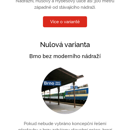
Nádražní, Husovy a Hybešovy ulice asi 300 metrů
západně od stávajícího nádraží.
Více o variantě
Nulová varianta
Brno bez moderního nádraží
Pokud nebude vybráno koncepční řešení