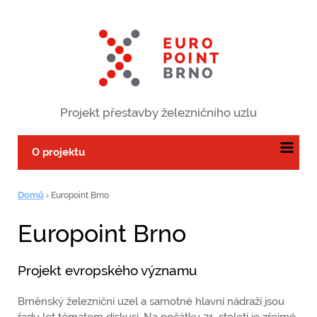
Projekt přestavby železničního uzlu
O projektu
Domů
›
Europoint Brno
Europoint Brno
Projekt evropského významu
Brněnský železniční uzel a samotné hlavní nádraží jsou
řadu let tématem diskusí. Na počátku 21. století je zřejmé,