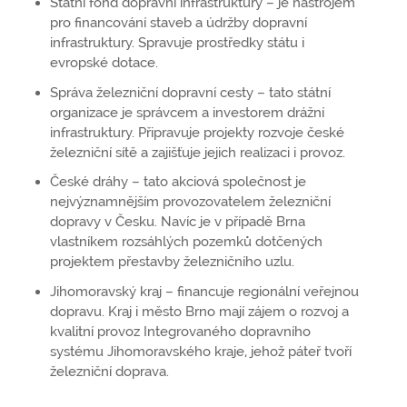
Státní fond dopravní infrastruktury – je nástrojem
pro financování staveb a údržby dopravní
infrastruktury. Spravuje prostředky státu i
evropské dotace.
Správa železniční dopravní cesty – tato státní
organizace je správcem a investorem drážní
infrastruktury. Připravuje projekty rozvoje české
železniční sítě a zajišťuje jejich realizaci i provoz.
České dráhy – tato akciová společnost je
nejvýznamnějším provozovatelem železniční
dopravy v Česku. Navíc je v případě Brna
vlastníkem rozsáhlých pozemků dotčených
projektem přestavby železničního uzlu.
Jihomoravský kraj – financuje regionální veřejnou
dopravu. Kraj i město Brno mají zájem o rozvoj a
kvalitní provoz Integrovaného dopravního
systému Jihomoravského kraje, jehož páteř tvoří
železniční doprava.