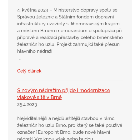
4. května 2023 – Ministerstvo dopravy spolu se
Správou železnic a Státním fondem dopravní
infrastruktury uzavřely s Jihomoravským krajem
a městem Brnem memorandum o spolupráci při
přípravě a realizaci přestavby celého brněnského
železničního uzlu. Projekt zahrnující také přesun
hlavního nádraží
…
Celý článek
S novým nádražím přijde i modernizace
vlakové sítě v Brně
25.4.2023
Nejviditelnější a nejdůležitější stavbou v rámci
železničního uzlu Brno, pro který se také používá
označení Europoint Brno, bude nové hlavní
nádraží. Vzniknou však nebo budou