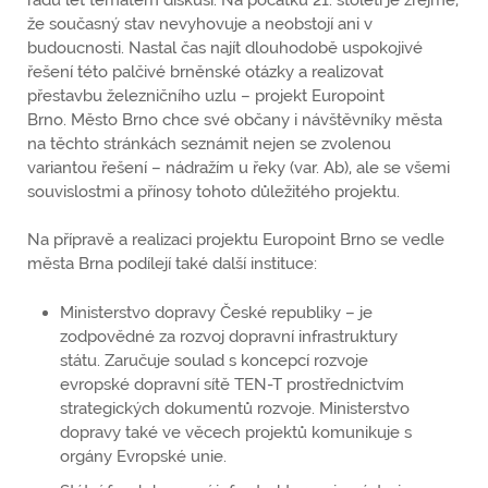
že současný stav nevyhovuje a neobstojí ani v
budoucnosti. Nastal čas najít dlouhodobě uspokojivé
řešení této palčivé brněnské otázky a realizovat
přestavbu železničního uzlu – projekt Europoint
Brno. Město Brno chce své občany i návštěvníky města
na těchto stránkách seznámit nejen se zvolenou
variantou řešení – nádražím u řeky (var. Ab), ale se všemi
souvislostmi a přínosy tohoto důležitého projektu.
Na přípravě a realizaci projektu Europoint Brno se vedle
města Brna podílejí také další instituce:
Ministerstvo dopravy České republiky – je
zodpovědné za rozvoj dopravní infrastruktury
státu. Zaručuje soulad s koncepcí rozvoje
evropské dopravní sítě TEN-T prostřednictvím
strategických dokumentů rozvoje. Ministerstvo
dopravy také ve věcech projektů komunikuje s
orgány Evropské unie.