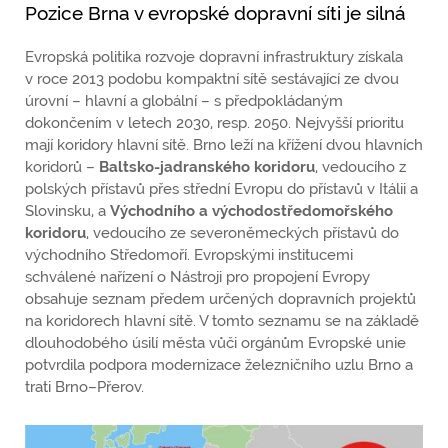
Pozice Brna v evropské dopravní síti je silná
Evropská politika rozvoje dopravní infrastruktury získala
v roce 2013 podobu kompaktní sítě sestávající ze dvou
úrovní – hlavní a globální – s předpokládaným
dokončením v letech 2030, resp. 2050. Nejvyšší prioritu
mají koridory hlavní sítě. Brno leží na křížení dvou hlavních
koridorů –
Baltsko-jadranského koridoru
, vedoucího z
polských přístavů přes střední Evropu do přístavů v Itálii a
Slovinsku, a
Východního a východostředomořského
koridoru
, vedoucího ze severoněmeckých přístavů do
východního Středomoří. Evropskými institucemi
schválené nařízení o Nástroji pro propojení Evropy
obsahuje seznam předem určených dopravních projektů
na koridorech hlavní sítě. V tomto seznamu se na základě
dlouhodobého úsilí města vůči orgánům Evropské unie
potvrdila podpora modernizace železničního uzlu Brno a
trati Brno–Přerov.