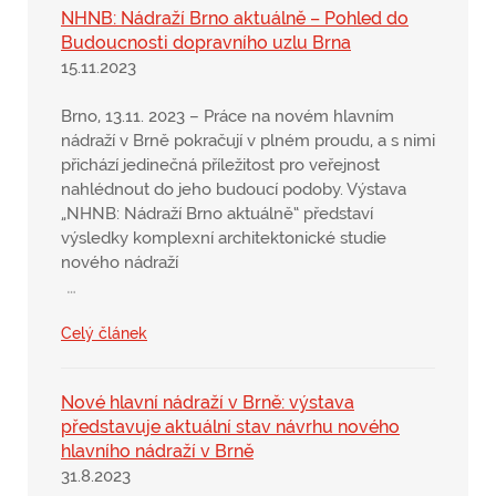
NHNB: Nádraží Brno aktuálně – Pohled do
Budoucnosti dopravního uzlu Brna
15.11.2023
Brno, 13.11. 2023 – Práce na novém hlavním
nádraží v Brně pokračují v plném proudu, a s nimi
přichází jedinečná příležitost pro veřejnost
nahlédnout do jeho budoucí podoby. Výstava
„NHNB: Nádraží Brno aktuálně“ představí
výsledky komplexní architektonické studie
nového nádraží
…
Celý článek
Nové hlavní nádraží v Brně: výstava
představuje aktuální stav návrhu nového
hlavního nádraží v Brně
31.8.2023