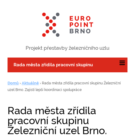
Projekt přestavby železničního uzlu
Rada města zřídila pracovní skupinu
Železniční uzel Brno. Zajistí lepší koordinaci
Domů
Aktuálně
›
›
Rada města zřídila pracovní skupinu Železniční
spolupráce
uzel Brno. Zajistí lepší koordinaci spolupráce
Rada města zřídila
pracovní skupinu
Železniční uzel Brno.