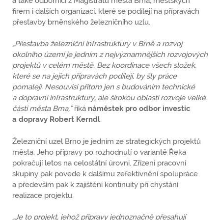
a také odborníci z Magistrátu města Brna, městských
firem i dalších organizací, které se podílejí na přípravách
přestavby brněnského železničního uzlu.
„Přestavba železniční infrastruktury v Brně a rozvoj
okolního území je jedním z nejvýznamnějších rozvojových
projektů v celém městě. Bez koordinace všech složek,
které se na jejích přípravách podílejí, by šly práce
pomaleji. Nesouvisí přitom jen s budováním technické
a dopravní infrastruktury, ale širokou oblastí rozvoje velké
části města Brna,“
říká
náměstek pro odbor investic
a dopravy Robert Kerndl
.
Železniční uzel Brno je jedním ze strategických projektů
města. Jeho přípravy po rozhodnutí o variantě Řeka
pokračují letos na celostátní úrovni. Zřízení pracovní
skupiny pak povede k dalšímu zefektivnění spolupráce
a především pak k zajištění kontinuity při chystání
realizace projektu.
„Je to projekt, jehož přípravy jednoznačně přesahují