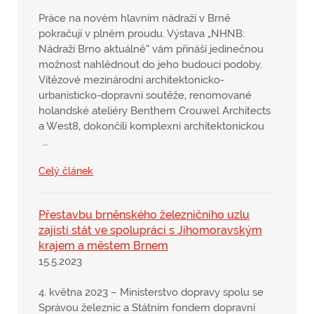
Práce na novém hlavním nádraží v Brně
pokračují v plném proudu. Výstava „NHNB:
Nádraží Brno aktuálně“ vám přináší jedinečnou
možnost nahlédnout do jeho budoucí podoby.
Vítězové mezinárodní architektonicko-
urbanisticko-dopravní soutěže, renomované
holandské ateliéry Benthem Crouwel Architects
a West8, dokončili komplexní architektonickou
…
Celý článek
Přestavbu brněnského železničního uzlu
zajistí stát ve spolupráci s Jihomoravským
krajem a městem Brnem
15.5.2023
4. května 2023 – Ministerstvo dopravy spolu se
Správou železnic a Státním fondem dopravní