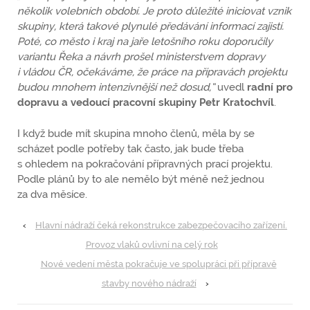
několik volebních období. Je proto důležité iniciovat vznik
skupiny, která takové plynulé předávání informací zajistí.
Poté, co město i kraj na jaře letošního roku doporučily
variantu Řeka a návrh prošel ministerstvem dopravy
i vládou ČR, očekáváme, že práce na přípravách projektu
budou mnohem intenzivnější než dosud,“
uvedl
radní pro
dopravu a vedoucí pracovní skupiny Petr Kratochvíl
.
I když bude mít skupina mnoho členů, měla by se
scházet podle potřeby tak často, jak bude třeba
s ohledem na pokračování přípravných prací projektu.
Podle plánů by to ale nemělo být méně než jednou
za dva měsíce.
‹
Hlavní nádraží čeká rekonstrukce zabezpečovacího zařízení.
Provoz vlaků ovlivní na celý rok
Nové vedení města pokračuje ve spolupráci při přípravě
stavby nového nádraží
›